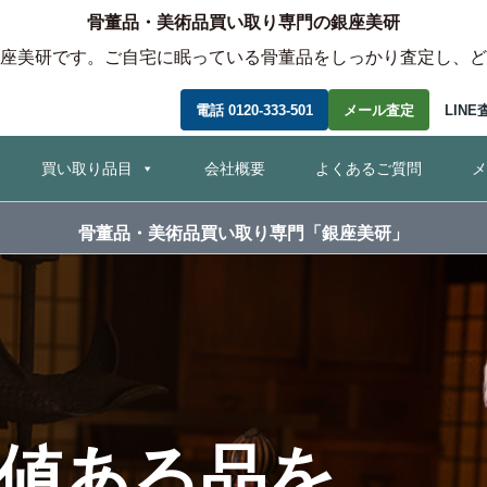
骨董品・美術品買い取り専門の銀座美研
座美研です。ご自宅に眠っている骨董品をしっかり査定し、ど
電話 0120-333-501
メール査定
LINE
コ
買い取り品目
会社概要
よくあるご質問
メ
ン
テ
ン
骨董品・美術品買い取り専門「銀座美研」
ツ
へ
移
動
値ある品を、