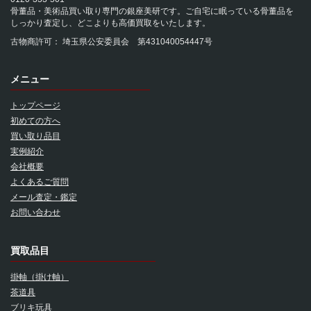
骨董品・美術品買い取り専門の銀座美研です。ご自宅に眠っている骨董品を
しっかり査定し、どこよりも高価買取をいたします。
古物商許可： 埼玉県公安委員会 第431040054447号
メニュー
トップページ
初めての方へ
買い取り品目
実例紹介
会社概要
よくあるご質問
メール査定・鑑定
お問い合わせ
買取品目
掛軸（掛け軸）
茶道具
ブリキ玩具