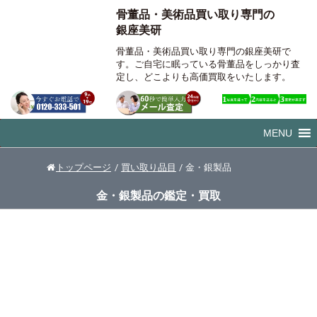
骨董品・美術品買い取り専門の
銀座美研
骨董品・美術品買い取り専門の銀座美研で
す。ご自宅に眠っている骨董品をしっかり査
定し、どこよりも高価買取をいたします。
コ
MENU
ン
テ
トップページ
/
買い取り品目
/
金・銀製品
ン
ツ
金・銀製品の鑑定・買取
へ
移
動