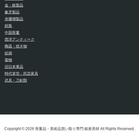
金・銀製品
象牙製品
赤珊瑚製品
鉄瓶
中国骨董
西洋アンティーク
陶器・焼き物
絵画
着物
旧日本軍品
時代箪笥・民芸家具
武具・刀剣類
Copyright © 2026 骨董品・美術品買い取り専門 銀座美研 All Rights Reserved.