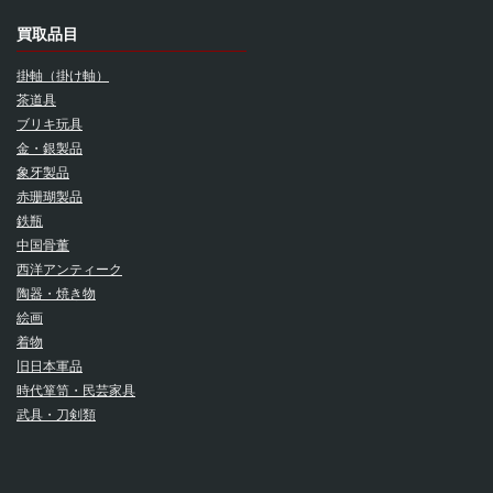
買取品目
掛軸（掛け軸）
茶道具
ブリキ玩具
金・銀製品
象牙製品
赤珊瑚製品
鉄瓶
中国骨董
西洋アンティーク
陶器・焼き物
絵画
着物
旧日本軍品
時代箪笥・民芸家具
武具・刀剣類