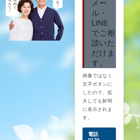
メー
ル・
LINE
でご相
談いた
だけま
す。
画像ではなく
文字ボタンに
したので、拡
大しても鮮明
に表示されま
す。
電話