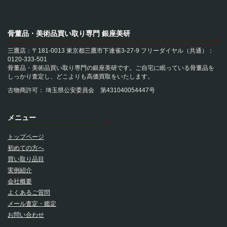
骨董品・美術品買い取り専門 銀座美研
三鷹店：〒181-0013 東京都三鷹市下連雀3-27-9 フリーダイヤル（共通）：
0120-333-501
骨董品・美術品買い取り専門の銀座美研です。ご自宅に眠っている骨董品を
しっかり査定し、どこよりも高価買取をいたします。
古物商許可： 埼玉県公安委員会 第431040054447号
メニュー
トップページ
初めての方へ
買い取り品目
実例紹介
会社概要
よくあるご質問
メール査定・鑑定
お問い合わせ