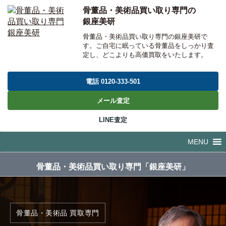
骨董品・美術品買い取り専門の
銀座美研
骨董品・美術品買い取り専門の銀座美研で
す。ご自宅に眠っている骨董品をしっかり査
定し、どこよりも高価買取をいたします。
電話 0120-333-501
メール査定
LINE査定
コ
MENU
ン
テ
骨董品・美術品買い取り専門「銀座美研」
ン
ツ
へ
移
骨董品・美術品 買取専門
動