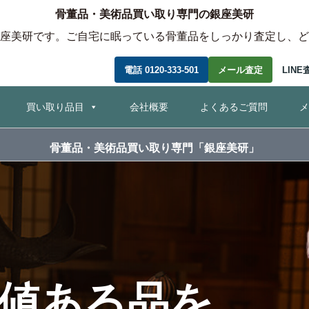
骨董品・美術品買い取り専門の銀座美研
座美研です。ご自宅に眠っている骨董品をしっかり査定し、ど
電話 0120-333-501
メール査定
LINE
コ
買い取り品目
会社概要
よくあるご質問
メ
ン
テ
ン
骨董品・美術品買い取り専門「銀座美研」
ツ
へ
移
動
値ある品を、